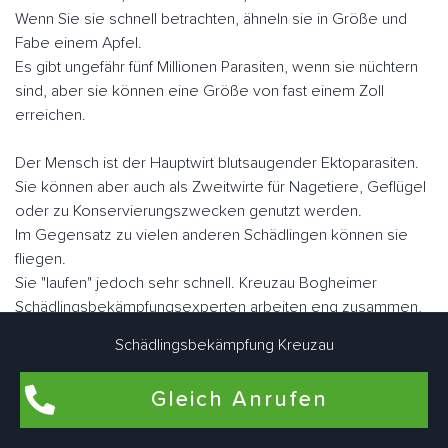
Wenn Sie sie schnell betrachten, ähneln sie in Größe und
Fabe einem Apfel.
Es gibt ungefähr fünf Millionen Parasiten, wenn sie nüchtern
sind, aber sie können eine Größe von fast einem Zoll
erreichen.
Der Mensch ist der Hauptwirt blutsaugender Ektoparasiten.
Sie können aber auch als Zweitwirte für Nagetiere, Geflügel
oder zu Konservierungszwecken genutzt werden.
Im Gegensatz zu vielen anderen Schädlingen können sie
fliegen.
Sie "laufen" jedoch sehr schnell. Kreuzau Bogheimer
Schädlingsbekämpfungsexperten arbeiten eng zusammen,
um Bettwanzen bedarfsgerecht individuell zu bekämpfen.
Schädlingsbekämpfung Kreuzau
Gleich Anrufen
Flohbekämpfung in Kreuzau Bogheim