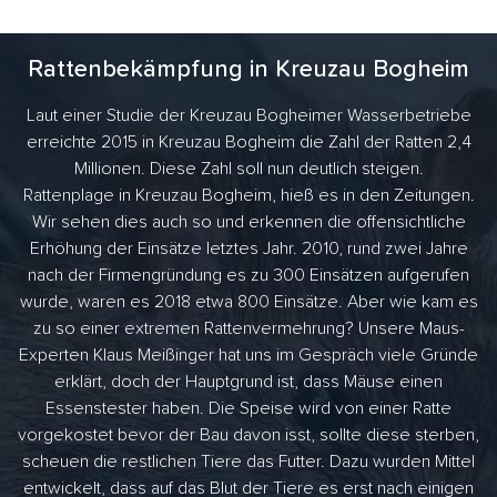
Rattenbekämpfung in Kreuzau Bogheim
Laut einer Studie der Kreuzau Bogheimer Wasserbetriebe
erreichte 2015 in Kreuzau Bogheim die Zahl der Ratten 2,4
Millionen. Diese Zahl soll nun deutlich steigen.
Rattenplage in Kreuzau Bogheim, hieß es in den Zeitungen.
Wir sehen dies auch so und erkennen die offensichtliche
Erhöhung der Einsätze letztes Jahr. 2010, rund zwei Jahre
nach der Firmengründung es zu 300 Einsätzen aufgerufen
wurde, waren es 2018 etwa 800 Einsätze. Aber wie kam es
zu so einer extremen Rattenvermehrung? Unsere Maus-
Experten Klaus Meißinger hat uns im Gespräch viele Gründe
erklärt, doch der Hauptgrund ist, dass Mäuse einen
Essenstester haben. Die Speise wird von einer Ratte
vorgekostet bevor der Bau davon isst, sollte diese sterben,
scheuen die restlichen Tiere das Futter. Dazu wurden Mittel
entwickelt, dass auf das Blut der Tiere es erst nach einigen