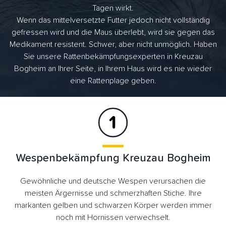
Tagen wirkt.
Wenn das mittelversetzte Futter jedoch nicht vollständig
gefressen wird und die Maus überlebt, wird sie gegen das
Medikament resistent. Schwer, aber nicht unmöglich. Haben
Sie unsere Rattenbekämpfungsexperten in Kreuzau
Bogheim an Ihrer Seite, in Ihrem Haus wird es nie wieder
eine Rattenplage geben.
Wespenbekämpfung Kreuzau Bogheim
Gewöhnliche und deutsche Wespen verursachen die
meisten Ärgernisse und schmerzhaften Stiche. Ihre
markanten gelben und schwarzen Körper werden immer
noch mit Hornissen verwechselt.