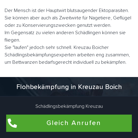
Der Mensch ist der Hauptwirt blutsaugender Ektoparasiten.
Sie können aber auch als Zweitwirte für Nagetiere, Geflügel
oder zu Konservierungszwecken genutzt werden.
Im Gegensatz zu vielen anderen Schädlingen können sie
fliegen.
Sie "laufen" jedoch sehr schnell. Kreuzau Boicher
Schädlingsbekämpfungsexperten arbeiten eng zusammen,
um Bettwanzen bedarfsgerecht individuell zu bekämpfen.
Flohbekämpfung in Kreuzau Boich
Flöhe kommen am häufigsten in Wohnungen und Häusern
Schädlingsbekämpfung Kreuzau
vor, in denen Haustiere wie Hunde und Katzen leben. Auch
in Wohnräumen, die schon lange nicht mehr von Haustieren
bewohnt wurden, können Flöhe brüten. Dafür sind Katze und
Gleich Anrufen
Hund des ehemaligen Mieters verantwortlich. Aber es gibt
noch viel mehr Tiere, die Flöhe ins Haus bringen. Als