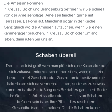
Die Ameisen kommen
In Kreuzau Boich und Brandenburg befreien wir Sie schnell
von der Ameisenplage. Ameisen tauchen gerne auf
Terrassen. Balkone auf. Manchmal sogar in der Küche.
Ganz gleich wo die Ameisen auftauchen. wenn Sie einen
Kammerjäger brauchen, in Kreuzau Boich oder Umland
leben, dann rufen Sie uns an.
Schaben überall
Der schreck ist groß wen man plötzlich eine Kakerlake bei
sich zuhause entdeckt schlimmer ist es, wenn man ein
Lebensmittel Geschäft oder Gastronomie besitz und die
Kakerlaken sich da vermehret haben, sollte es zu sowas
kommen ist die Schließung des Betriebes garantiert. Sollte
Ihr Geschäft, Arbeitsstelle oder Ihr Haus von Schaben
befallen sein ist es Ihre Pflicht dies rasch dem
Gesundheitsamt zu melden. Da die Schaben keine