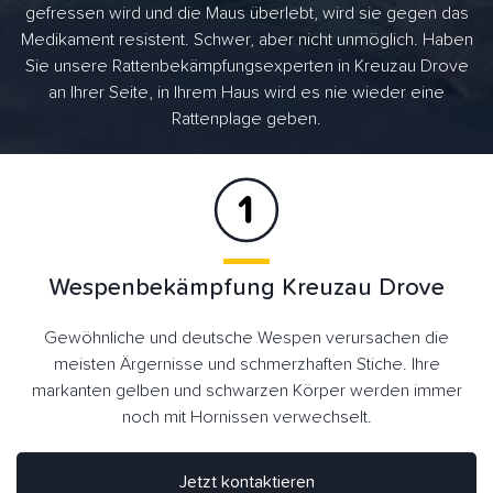
gefressen wird und die Maus überlebt, wird sie gegen das
Medikament resistent. Schwer, aber nicht unmöglich. Haben
Sie unsere Rattenbekämpfungsexperten in Kreuzau Drove
an Ihrer Seite, in Ihrem Haus wird es nie wieder eine
Rattenplage geben.
Wespenbekämpfung Kreuzau Drove
Gewöhnliche und deutsche Wespen verursachen die
meisten Ärgernisse und schmerzhaften Stiche. Ihre
markanten gelben und schwarzen Körper werden immer
noch mit Hornissen verwechselt.
Jetzt kontaktieren