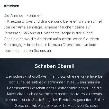
Ameisen
Die Ameisen kommen
In Kreuzau Drove und Brandenburg befreien wir Sie schnell
von der Ameisenplage. Ameisen tauchen gerne auf
Terrassen. Balkone auf. Manchmal sogar in der Küche.
Ganz gleich wo die Ameisen auftauchen. wenn Sie einen
Kammerjäger brauchen, in Kreuzau Drove oder Umland
leben, dann rufen Sie uns an.
Schaben überall
Der schreck ist groß wen man plötzlich eine Kakerlake bei
sich zuhause entdeckt schlimmer ist es, wenn man ein
Lebensmittel Geschäft oder Gastronomie besitz und die
Kakerlaken sich da vermehret haben, sollte es zu sowas
kommen ist die Schließung des Betriebes garantiert. Sollte
Ihr Geschäft, Arbeitsstelle oder Ihr Haus von Schaben