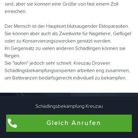
sind, aber sie können eine Größe von fast einem Zoll
erreichen.
Der Mensch ist der Hauptwirt blutsaugender Ektoparasiten.
Sie können aber auch als Zweitwirte für Nagetiere, Geflügel
oder zu Konservierungszwecken genutzt werden.
Im Gegensatz zu vielen anderen Schädlingen können sie
fliegen.
Sie "laufen" jedoch sehr schnell. Kreuzau Droveer
Schädlingsbekämpfungsexperten arbeiten eng zusammen,
um Bettwanzen bedarfsgerecht individuell zu bekämpfen.
Flohbekämpfung in Kreuzau Drove
Schädlingsbekämpfung Kreuzau
Flöhe kommen am häufigsten in Wohnungen und Häusern
Gleich Anrufen
vor, in denen Haustiere wie Hunde und Katzen leben. Auch
in Wohnräumen, die schon lange nicht mehr von Haustieren
bewohnt wurden, können Flöhe brüten. Dafür sind Katze und