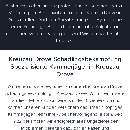
Ausbruchs stehen unsere professionellen Kammerjäger zur
Verfügung, um Bienenvölker in und um Kreuzau Drove in
Griff zu halten. Doch per Spezifizierung sind Hyäne keine
reinen Schädlinge. Bienen haben auch ihre Aufgaben im
natürlichen System. Daher gibt es viel Wissenswertes über
Insekten.
Kreuzau Drove Schädlingsbekämpfung
Spezialisierte Kammerjäger in Kreuzau
Drove
Wir freuen uns sie begrüßen zu dürfen bei Kreuzau Drove
Schädlingsbekämpfung in Kreuzau Drove. Wir führen unsere
Familien Betrieb schon bereits in der 3. Generation und
können unseren Kunden versichern das unser 7-köpfiges
Kammerjäger Team ihre Arbeit hervorragend leisten. Seit
1922 bekämpfen wir erfolgreich alles Ungeziefer den
Problemen bereiten dazu zählen Ratten und